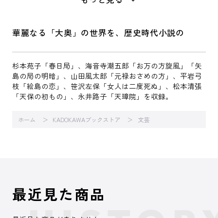
華麗なる「大奥」の世界を、歴史時代小説の
杉本苑子「春日局」、海音寺潮五郎「お万の方旋風」「矢
島の局の明暗」、山田風太郎「元禄おさめの方」、平岩弓
枝「絵島の恋」、笹沢左保「女人は二度死ぬ」、松本清張
「天保の初もの」、永井路子「天璋院」を収録。
ホーム
KADOKAWAブックストア
文芸
最近見た商品