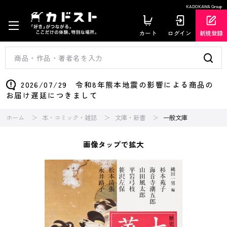
KADOKAWA Group
カート
ログイン
新規登録
2026/07/29 令和8年熊本地震の影響による商品の
お届け遅延につきまして
ホーム
本・コミック・雑誌
文庫・新書
一般文庫
画像タップで拡大