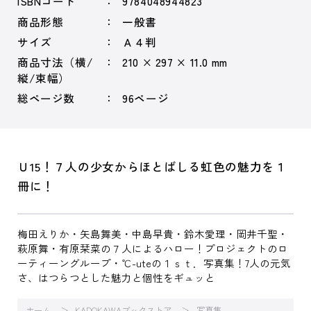
ISBNコード
9784048944823
商品形態
一般書
サイズ
Ａ４判
商品寸法（横/
210 × 297 × 11.0 mm
縦/束幅）
総ページ数
96ページ
Ｕ15！７人の少女からほとばしる虹色の魅力を１
冊に！
梅田えりか・矢島舞美・中島早貴・鈴木愛理・岡井千聖・
萩原舞・有原栞菜の７人によるハロー！プロジェクトのロ
ーティーングループ・℃-uteの１ｓｔ．写真集！7人の元気
さ、はつらつとした魅力と個性をギュッと
ホーム
KADOKAWAブックストア
写真集