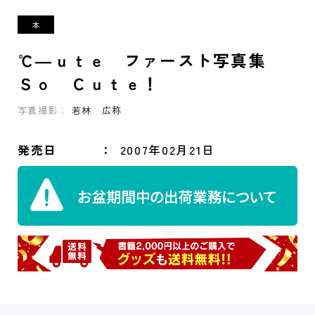
℃―ｕｔｅ ファースト写真集
Ｓｏ Ｃｕｔｅ！
写真撮影：
若林 広称
発売日
2007年02月21日