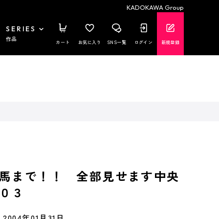
KADOKAWA Group
SERIES
作品
カート
お気に入り
SNS一覧
ログイン
新規登録
馬まで！！ 全部見せます中央
０３
2004年01月31日