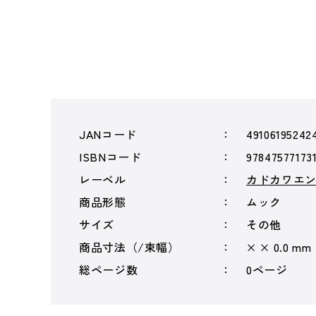
JANコード
49106195242
ISBNコード
97847577173
レーベル
カドカワエ
商品形態
ムック
サイズ
その他
商品寸法（/束幅）
× × 0.0 mm
総ページ数
0ページ