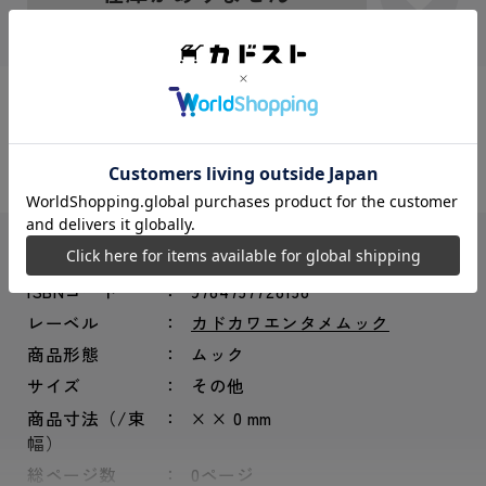
シェアする：
JANコード
4910619541763
ISBNコード
9784757728158
レーベル
カドカワエンタメムック
商品形態
ムック
サイズ
その他
商品寸法（/束
× × 0 mm
幅）
総ページ数
0ページ