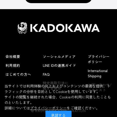
会社概要
ソーシャルメディア
プライバシー
ポリシー
利用規約
LINE IDの連携ガイド
International
はじめての方へ
FAQ
Shipping
よくあるお問い合わせ
特定商取引法に
お問い合わせ/
当サイトでは利用体験の向上およびコンテンツの最適な提供、ト
関する表示
リクエスト
ラフィックの分析を目的としてCookieを使用しています。
サイトの閲覧を継続された場合、Cookieの利用に同意したことも
のといたします。
詳細については
プライバシーポリシー
をご確認ください。
© KADOKAWA CORPORATION
承諾する