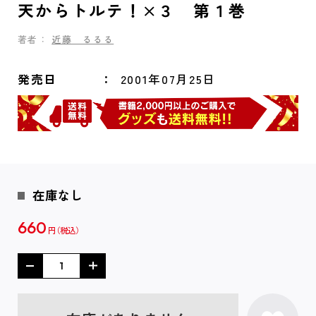
天からトルテ！×３ 第１巻
著者：
近藤 るるる
発売日
2001年07月25日
在庫なし
660
円