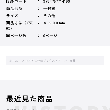
ISBNコード
9784757714199
商品形態
一般書
サイズ
その他
商品寸法（/束
× × 0.0 mm
幅）
総ページ数
0ページ
ホーム
KADOKAWAブックストア
文芸
最近見た商品