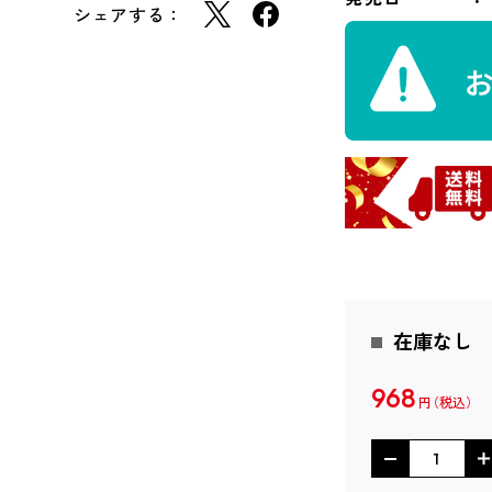
シェアする：
在庫なし
968
円