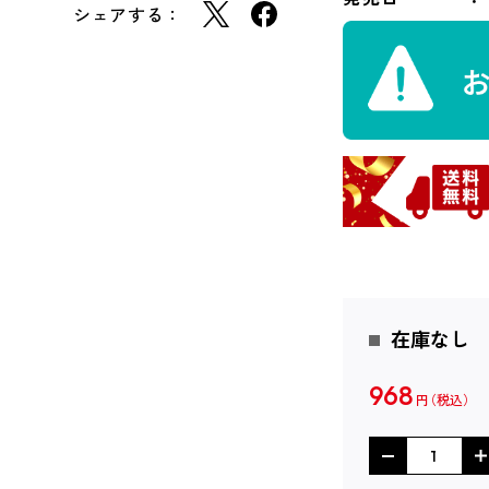
シェアする：
在庫なし
968
円