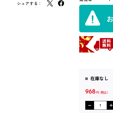
シェアする：
在庫なし
968
円