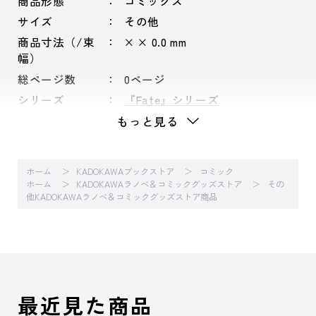
商品形態
コミックス
サイズ
その他
商品寸法（/束
× × 0.0 mm
幅）
総ページ数
0ページ
シリーズ
『Fate』シリーズ
もっと見る
ホーム
KADOKAWAブックストア
コミック
ホーム
KADOKAWAラノベ＆コミックグッズストア
その
他KADOKAWAラノベ＆コミックグッズストア商品
最近見た商品