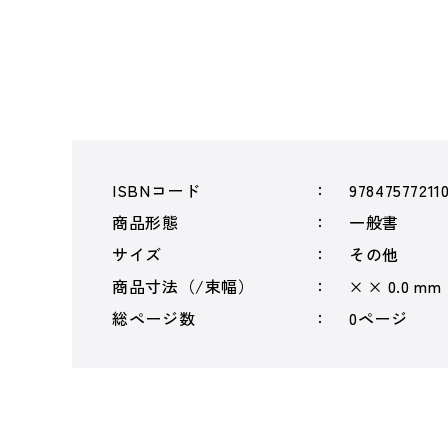
ISBNコード
97847577211
商品形態
一般書
サイズ
その他
商品寸法（/束幅）
× × 0.0 mm
総ページ数
0ページ