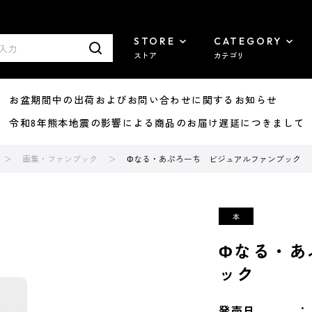
STORE
CATEGORY
ストア
カテゴリ
8/07 お盆期間中の出荷およびお問い合わせに関するお知らせ
7/29 令和8年熊本地震の影響による商品のお届け遅延につきまして
画集・ファンブック
Φなる・あぷろーち ビジュアルファンブック
Φなる・あ
ック
発売日