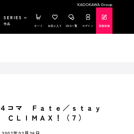
KADOKAWA Group
SERIES
作品
カート
お気に入り
SNS一覧
ログイン
新規登録
ー４コマ Ｆａｔｅ／ｓｔａｙ
 ＣＬＩＭＡＸ！（７）
2007年02月26日