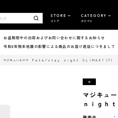
STORE
CATEGORY
ストア
カテゴリ
8/07 お盆期間中の出荷およびお問い合わせに関するお知らせ
7/29 令和8年熊本地震の影響による商品のお届け遅延につきまして
マジキュー４コマ Ｆａｔｅ／ｓｔａｙ ｎｉｇｈｔ ＣＬＩＭＡＸ！（７）
マジキュ
ｎｉｇｈｔ
発売日