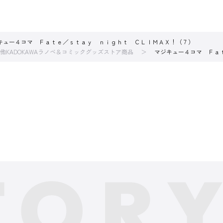
キュー４コマ Ｆａｔｅ／ｓｔａｙ ｎｉｇｈｔ ＣＬＩＭＡＸ！（７）
他KADOKAWAラノベ＆コミックグッズストア商品
マジキュー４コマ Ｆａ