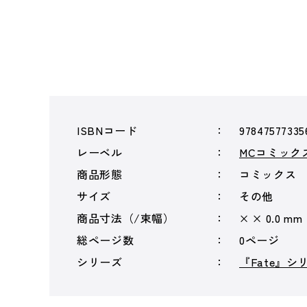
ISBNコード
97847577335
レーベル
MCコミック
商品形態
コミックス
サイズ
その他
商品寸法（/束幅）
× × 0.0 mm
総ページ数
0ページ
シリーズ
『Fate』シ