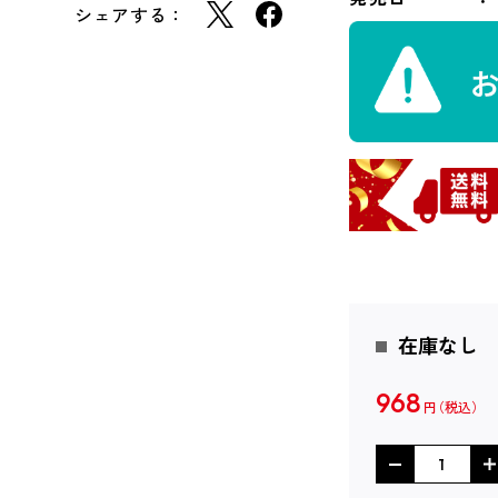
シェアする：
在庫なし
968
円