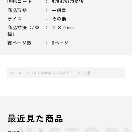
ISBNコード
9784757736115
商品形態
一般書
サイズ
その他
商品寸法（/束
× × 0 mm
幅）
総ページ数
0ページ
ホーム
KADOKAWAブックストア
文芸
最近見た商品