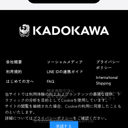
会社概要
ソーシャルメディア
プライバシー
ポリシー
利用規約
LINE IDの連携ガイド
International
はじめての方へ
FAQ
Shipping
よくあるお問い合わせ
特定商取引法に
お問い合わせ/
当サイトでは利用体験の向上およびコンテンツの最適な提供、ト
関する表示
リクエスト
ラフィックの分析を目的としてCookieを使用しています。
サイトの閲覧を継続された場合、Cookieの利用に同意したことも
のといたします。
詳細については
プライバシーポリシー
をご確認ください。
© KADOKAWA CORPORATION
承諾する