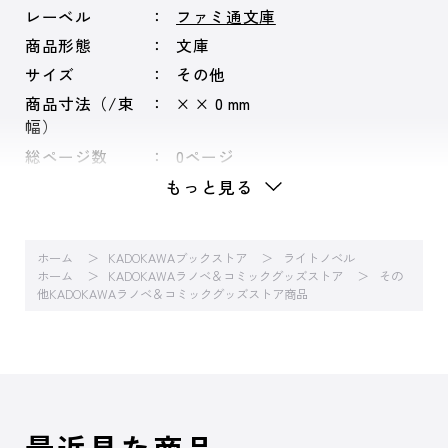
レーベル
ファミ通文庫
商品形態
文庫
サイズ
その他
商品寸法（/束
× × 0 mm
幅）
総ページ数
0ページ
もっと見る
ホーム
KADOKAWAブックストア
ライトノベル
ホーム
KADOKAWAラノベ＆コミックグッズストア
その
他KADOKAWAラノベ＆コミックグッズストア商品
最近見た商品