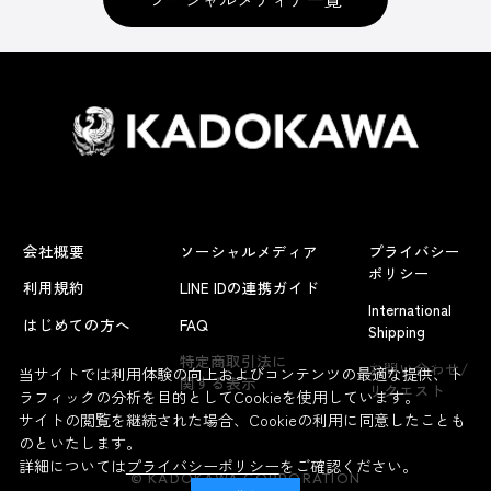
会社概要
ソーシャルメディア
プライバシー
ポリシー
利用規約
LINE IDの連携ガイド
International
はじめての方へ
FAQ
Shipping
よくあるお問い合わせ
特定商取引法に
お問い合わせ/
当サイトでは利用体験の向上およびコンテンツの最適な提供、ト
関する表示
リクエスト
ラフィックの分析を目的としてCookieを使用しています。
サイトの閲覧を継続された場合、Cookieの利用に同意したことも
のといたします。
詳細については
プライバシーポリシー
をご確認ください。
© KADOKAWA CORPORATION