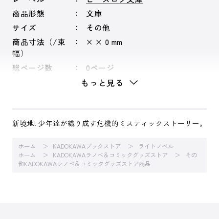
商品形態
文庫
サイズ
その他
商品寸法（/束
× × 0 mm
幅）
総ページ数
0ページ
もっと見る
新境地! 少年達が織り成す危機的ミスティックストーリー。
ホーム
KADOKAWAブックストア
ライトノベル
ホーム
KADOKAWAラノベ＆コミックグッズストア
その
他KADOKAWAラノベ＆コミックグッズストア商品