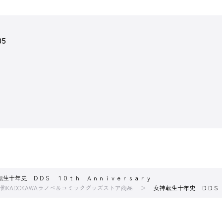
05
転生十年史 ＤＤＳ １０ｔｈ Ａｎｎｉｖｅｒｓａｒｙ
他KADOKAWAラノベ＆コミックグッズストア商品
女神転生十年史 ＤＤＳ