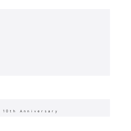
 １０ｔｈ Ａｎｎｉｖｅｒｓａｒｙ