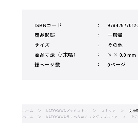
ISBNコード
97847577012
商品形態
一般書
サイズ
その他
商品寸法（/束幅）
× × 0.0 mm
総ページ数
0ページ
ホーム
KADOKAWAブックストア
コミック
女神
ホーム
KADOKAWAラノベ＆コミックグッズストア
その