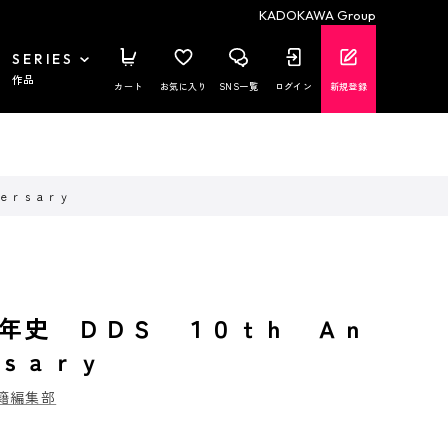
KADOKAWA Group
SERIES
作品
カート
お気に入り
SNS一覧
ログイン
新規登録
ｅｒｓａｒｙ
年史 ＤＤＳ １０ｔｈ Ａｎ
ｓａｒｙ
籍編集部