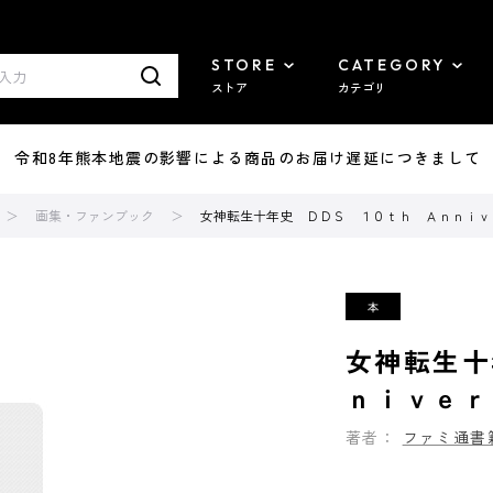
STORE
CATEGORY
ストア
カテゴリ
7/29 令和8年熊本地震の影響による商品のお届け遅延につきまして
画集・ファンブック
女神転生十年史 ＤＤＳ １０ｔｈ Ａｎｎｉｖ
女神転生十
ｎｉｖｅｒ
著者：
ファミ通書