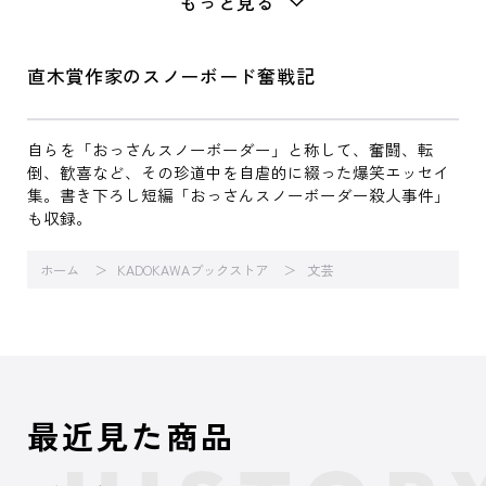
もっと見る
直木賞作家のスノーボード奮戦記
自らを「おっさんスノーボーダー」と称して、奮闘、転
倒、歓喜など、その珍道中を自虐的に綴った爆笑エッセイ
集。書き下ろし短編「おっさんスノーボーダー殺人事件」
も収録。
ホーム
KADOKAWAブックストア
文芸
最近見た商品