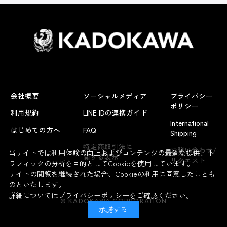
会社概要
ソーシャルメディア
プライバシー
ポリシー
利用規約
LINE IDの連携ガイド
International
はじめての方へ
FAQ
Shipping
よくあるお問い合わせ
特定商取引法に
お問い合わせ/
当サイトでは利用体験の向上およびコンテンツの最適な提供、ト
関する表示
リクエスト
ラフィックの分析を目的としてCookieを使用しています。
サイトの閲覧を継続された場合、Cookieの利用に同意したことも
のといたします。
詳細については
プライバシーポリシー
をご確認ください。
© KADOKAWA CORPORATION
承諾する