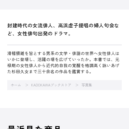
封建時代の女流俳人、高浜虚子提唱の婦人句会な
ど、女性俳句出発のドラマ。
滑稽猥雑を旨とする男系の文学・俳諧の世界へ女性俳人は
いかに登場し、活躍の場を広げていったか。本書では、元
禄期の女性俳人から近代的自我の覚醒を格調高く詠いあげ
た杉田久女まで三十余名の作品を鑑賞する。
ホーム
KADOKAWAブックストア
写真集