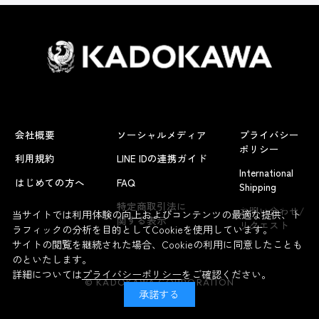
会社概要
ソーシャルメディア
プライバシー
ポリシー
利用規約
LINE IDの連携ガイド
International
はじめての方へ
FAQ
Shipping
よくあるお問い合わせ
特定商取引法に
お問い合わせ/
当サイトでは利用体験の向上およびコンテンツの最適な提供、ト
関する表示
リクエスト
ラフィックの分析を目的としてCookieを使用しています。
サイトの閲覧を継続された場合、Cookieの利用に同意したことも
のといたします。
詳細については
プライバシーポリシー
をご確認ください。
© KADOKAWA CORPORATION
承諾する