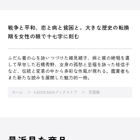
戦争と平和、恋と病と貧困と。大きな歴史の転換
期を女性の眼で十七字に刻む
ふだん着の心を詠いつづけた細見綾子、病と貧の絶唱を遺
して早世した石橋秀野、女身の孤愁と至福を詠った桂信子
など、伝統と変革の中から多彩な作風が現れる。鑑賞者も
また新たな読みを展開した魅力的一冊。
ホーム
KADOKAWAブックストア
写真集