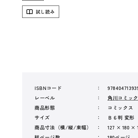
試し読み
ISBNコード
97840471393
レーベル
角川コミッ
商品形態
コミックス
サイズ
Ｂ６判 変形
商品寸法（横/縦/束幅）
127 × 180 ×
総ページ数
180ページ