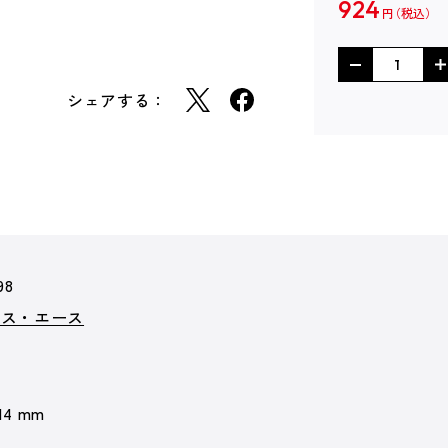
924
円
シェアする：
98
クス・エース
 14 mm