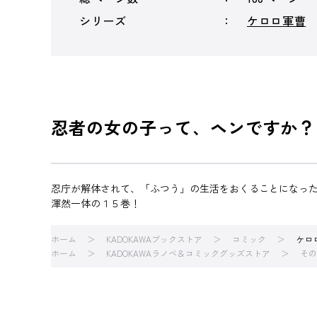
シリーズ
ケロロ軍曹
忍者の女の子って、ヘンですか？
忍庁が解体されて、「ふつう」の生活をおくることになっ
渾然一体の１５巻！
ホーム
KADOKAWAブックストア
コミック
ケロ
ホーム
KADOKAWAラノベ＆コミックグッズストア
その