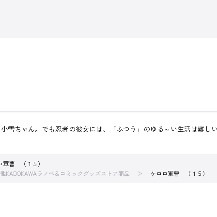
た小雪ちゃん。でも忍者の彼女には、「ふつう」のゆる～い生活は難し
ロ軍曹 （１５）
他KADOKAWAラノベ＆コミックグッズストア商品
ケロロ軍曹 （１５）