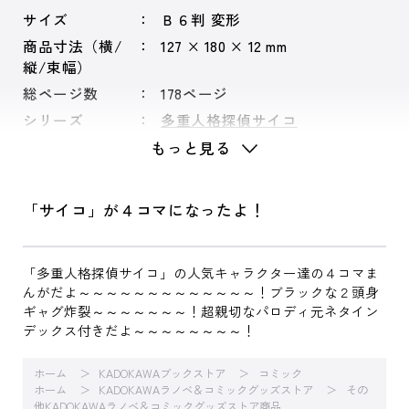
サイズ
Ｂ６判 変形
商品寸法（横/
127 × 180 × 12 mm
縦/束幅）
総ページ数
178ページ
シリーズ
多重人格探偵サイコ
もっと見る
「サイコ」が４コマになったよ！
「多重人格探偵サイコ」の人気キャラクター達の４コマま
んがだよ～～～～～～～～～～～～～！ブラックな２頭身
ギャグ炸裂～～～～～～～！超親切なパロディ元ネタイン
デックス付きだよ～～～～～～～～！
ホーム
KADOKAWAブックストア
コミック
ホーム
KADOKAWAラノベ＆コミックグッズストア
その
他KADOKAWAラノベ＆コミックグッズストア商品