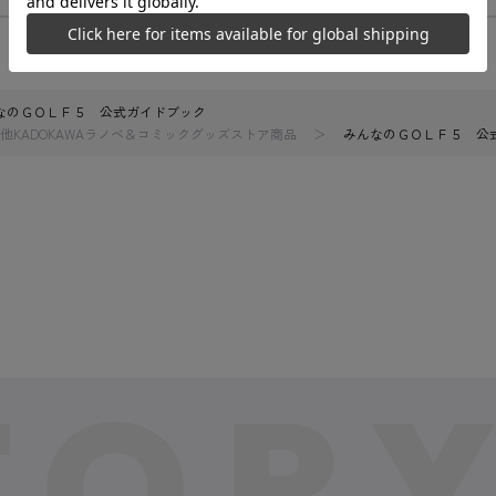
なのＧＯＬＦ５ 公式ガイドブック
他KADOKAWAラノベ＆コミックグッズストア商品
みんなのＧＯＬＦ５ 公