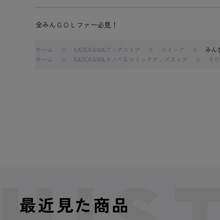
全みんＧＯＬファー必見！
ホーム
KADOKAWAブックストア
コミック
みん
ホーム
KADOKAWAラノベ＆コミックグッズストア
その
最近見た商品