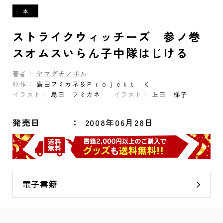
ストライクウィッチーズ 参ノ巻
スオムスいらん子中隊はじける
著者：
ヤマグチノボル
原作：
島田フミカネ＆Ｐｒｏｊｅｋｔ Ｋ
イラスト：
島田 フミカネ
イラスト：
上田 梯子
発売日
2008年06月28日
電子書籍