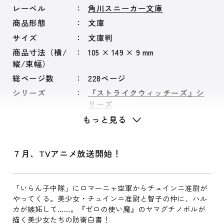
レーベル
角川スニーカー文庫
商品形態
文庫
サイズ
文庫判
商品寸法（横/
105 × 149 × 9 mm
縦/束幅）
総ページ数
228ページ
シリーズ
『ストライクウィッチーズ』シ
リーズ
もっと見る
７月、TVアニメ放送開始！
「いらん子中隊」にロマーニャ空軍からチュインニ准尉が
やってくる。美少女・チュインニ准尉と智子の仲に、ハル
カが嫉妬して……。『ゼロの使い魔』のヤマグチノボルが
描く美少女たちの防衛白書！