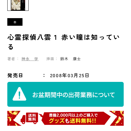
心霊探偵八雲１ 赤い瞳は知ってい
る
著者：
神永 学
挿画：
鈴木 康士
発売日
2008年03月25日