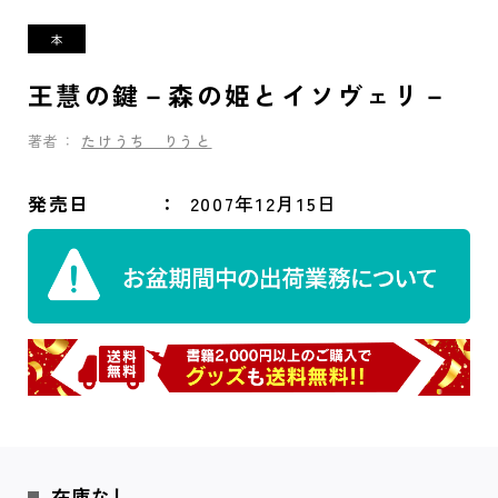
王慧の鍵－森の姫とイソヴェリ－
著者：
たけうち りうと
発売日
2007年12月15日
在庫なし