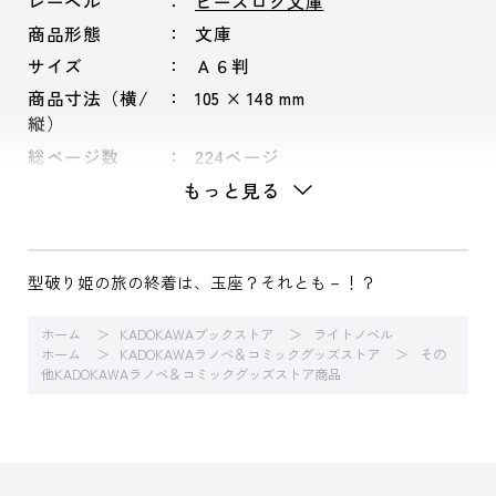
レーベル
ビーズログ文庫
商品形態
文庫
サイズ
Ａ６判
商品寸法（横/
105 × 148 mm
縦）
総ページ数
224ページ
もっと見る
型破り姫の旅の終着は、玉座？それとも－！？
ホーム
KADOKAWAブックストア
ライトノベル
ホーム
KADOKAWAラノベ＆コミックグッズストア
その
他KADOKAWAラノベ＆コミックグッズストア商品