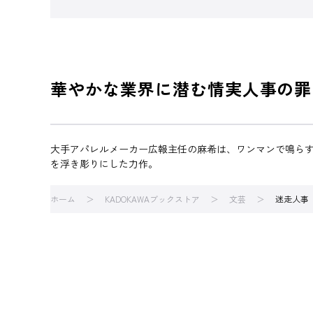
華やかな業界に潜む情実人事の罪
大手アパレルメーカー広報主任の麻希は、ワンマンで鳴ら
を浮き彫りにした力作。
ホーム
KADOKAWAブックストア
文芸
迷走人事