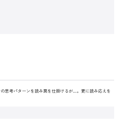
女の思考パターンを読み罠を仕掛けるが…。更に読み応えを