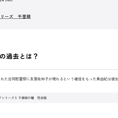
シリーズ 千里眼
の過去とは？
された合同慰霊祭に友里佐知子が現れるという確信をもった美由紀は彼
クシリーズ５ 千里眼の瞳 完全版