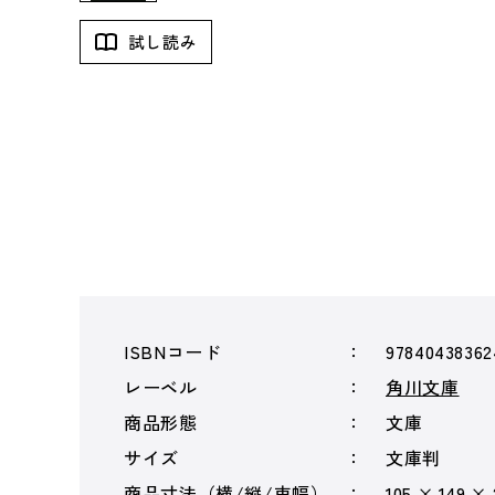
試し読み
ISBNコード
97840438362
レーベル
角川文庫
商品形態
文庫
サイズ
文庫判
商品寸法（横/縦/束幅）
105 × 149 ×