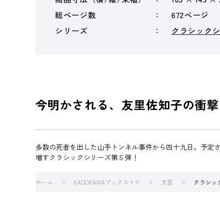
総ページ数
672ページ
シリーズ
クラシック
今明かされる、友里佐知子の衝撃
多数の死者を出した山手トンネル事件から四十九日。予定
増すクラシックシリーズ第５弾！
ホーム
KADOKAWAブックストア
文芸
クラシッ