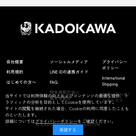
会社概要
ソーシャルメディア
プライバシー
ポリシー
利用規約
LINE IDの連携ガイド
International
はじめての方へ
FAQ
Shipping
よくあるお問い合わせ
特定商取引法に
お問い合わせ/
当サイトでは利用体験の向上およびコンテンツの最適な提供、ト
関する表示
リクエスト
ラフィックの分析を目的としてCookieを使用しています。
サイトの閲覧を継続された場合、Cookieの利用に同意したことも
のといたします。
詳細については
プライバシーポリシー
をご確認ください。
© KADOKAWA CORPORATION
承諾する