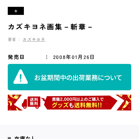
カズキヨネ画集－斬華－
著者：
カズキヨネ
発売日
2008年01月26日
在庫なし