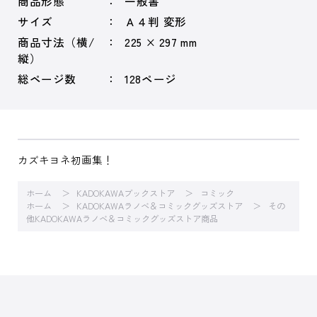
商品形態
一般書
サイズ
Ａ４判 変形
商品寸法（横/
225 × 297 mm
縦）
総ページ数
128ページ
カズキヨネ初画集！
ホーム
KADOKAWAブックストア
コミック
ホーム
KADOKAWAラノベ＆コミックグッズストア
その
他KADOKAWAラノベ＆コミックグッズストア商品