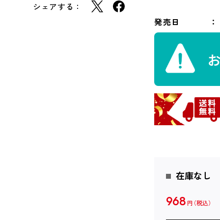
シェアする：
発売日
在庫なし
968
円