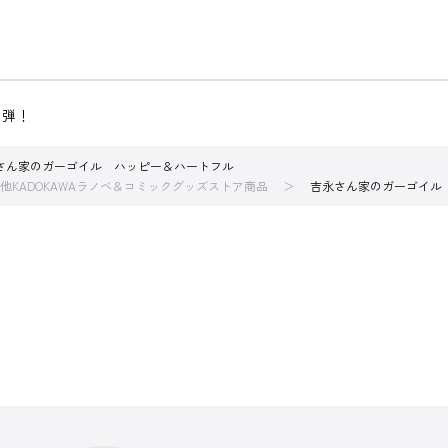
２弾！
さん家のガーゴイル ハッピー＆ハートフル
他KADOKAWAラノベ＆コミックグッズストア商品
吉永さん家のガーゴイル