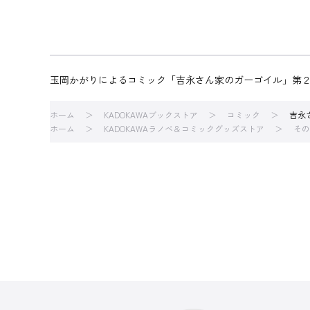
玉岡かがりによるコミック「吉永さん家のガーゴイル」第
ホーム
KADOKAWAブックストア
コミック
吉永
ホーム
KADOKAWAラノベ＆コミックグッズストア
その