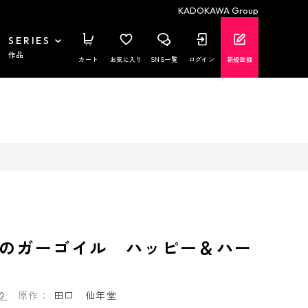
KADOKAWA Group
SERIES
作品
カート
お気に入り
SNS一覧
ログイン
新規登録
のガーゴイル ハッピー＆ハー
り
原作：
田口 仙年堂