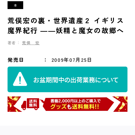
荒俣宏の裏・世界遺産２ イギリス
魔界紀行 ――妖精と魔女の故郷へ
著者：
荒俣 宏
発売日
2009年07月25日