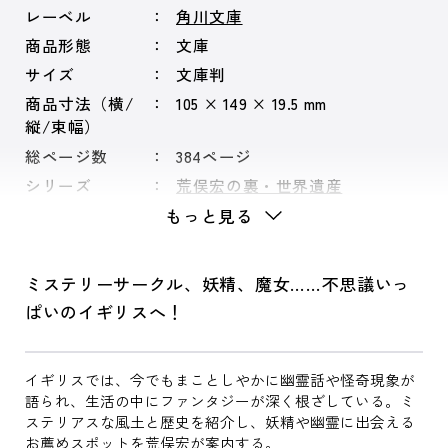
レーベル
角川文庫
商品形態
文庫
サイズ
文庫判
商品寸法（横/
105 × 149 × 19.5 mm
縦/束幅）
総ページ数
384ページ
シリーズ
荒俣宏の裏・世界遺産
もっと見る
ミステリーサークル、妖精、魔女……不思議いっ
ぱいのイギリスへ！
イギリスでは、今でもまことしやかに幽霊話や怪奇現象が
語られ、生活の中にファンタジーが深く根ざしている。ミ
ステリアスな風土と歴史を紹介し、妖精や幽霊に出会える
お薦めスポットを荒俣宏が案内する。