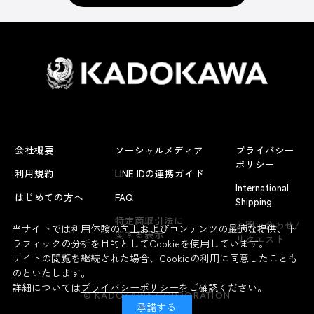
会社概要
ソーシャルメディア
プライバシー
ポリシー
利用規約
LINE IDの連携ガイド
International
はじめての方へ
FAQ
Shipping
よくあるお問い合わせ
特定商取引法に
お問い合わせ/
当サイトでは利用体験の向上およびコンテンツの最適な提供、ト
関する表示
リクエスト
ラフィックの分析を目的としてCookieを使用しています。
サイトの閲覧を継続された場合、Cookieの利用に同意したことも
のといたします。
詳細については
プライバシーポリシー
をご確認ください。
© KADOKAWA CORPORATION
承諾する