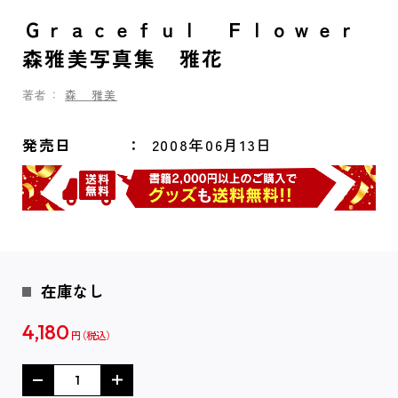
Ｇｒａｃｅｆｕｌ Ｆｌｏｗｅｒ
森雅美写真集 雅花
著者：
森 雅美
発売日
2008年06月13日
在庫なし
4,180
円