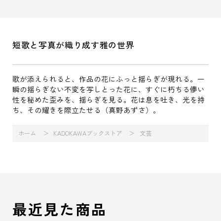
短歌と写真が織り成す雅の世界
歌が添えられると、作品の花にふっと揺らぎが現れる。一
瞬の揺らぎない不変を写しとった花に、すぐに朽ちる儚い
性を秘めた歪みを、揺らぎを見る。花は息を吐き、光を持
ち、その耀きを際立たせる（真野あずさ）。
ホーム
KADOKAWAブックストア
文芸
最近見た商品