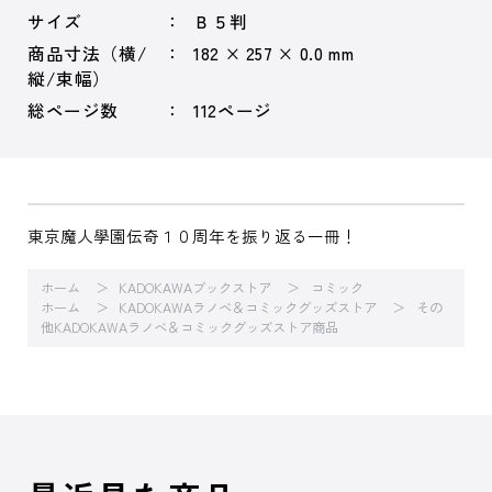
サイズ
Ｂ５判
商品寸法（横/
182 × 257 × 0.0 mm
縦/束幅）
総ページ数
112ページ
東京魔人學園伝奇１０周年を振り返る一冊！
ホーム
KADOKAWAブックストア
コミック
ホーム
KADOKAWAラノベ＆コミックグッズストア
その
他KADOKAWAラノベ＆コミックグッズストア商品