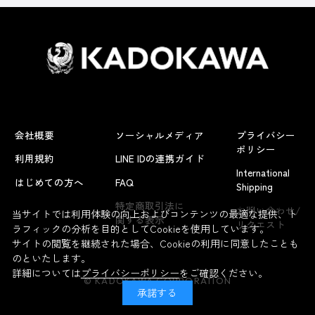
会社概要
ソーシャルメディア
プライバシー
ポリシー
利用規約
LINE IDの連携ガイド
International
はじめての方へ
FAQ
Shipping
よくあるお問い合わせ
特定商取引法に
お問い合わせ/
当サイトでは利用体験の向上およびコンテンツの最適な提供、ト
関する表示
リクエスト
ラフィックの分析を目的としてCookieを使用しています。
サイトの閲覧を継続された場合、Cookieの利用に同意したことも
のといたします。
詳細については
プライバシーポリシー
をご確認ください。
© KADOKAWA CORPORATION
承諾する