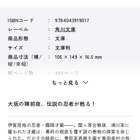
ISBNコード
9784043919017
レーベル
角川文庫
商品形態
文庫
サイズ
文庫判
商品寸法（横/
105 × 149 × 16.5 mm
縦/束幅）
総ページ数
464ページ
もっと見る
大坂の陣前夜、伝説の忍者が甦る！
伊賀屈指の忍者・霧隠才蔵――。関ヶ原合戦後、徳川家に
雇われた才蔵は、幕府の根底を覆す謎の巻物の探索を命じ
られた。だがその眼前に、豊臣家再興を画す真田幸村の放