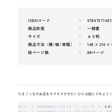
ISBNコード
97847577467
商品形態
一般書
サイズ
Ａ５判
商品寸法（横/縦/束幅）
148 × 210 ×
総ページ数
88ページ
たまごっちのお店をキラキラさせたいひとは読んでみよう
ホーム
KADOKAWAブックストア
コミック
たま
ホーム
KADOKAWAラノベ＆コミックグッズストア
その