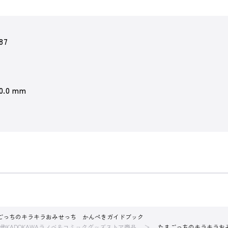
87
 0.0 mm
！
ごっちのキラキラおみせっち かんぺきガイドブック
他KADOKAWAラノベ＆コミックグッズストア商品
たまごっちのキラキラお