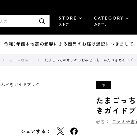
STORE
CATEGORY
ストア
カテゴリ
7/29 令和8年熊本地震の影響による商品のお届け遅延につきまして
ゲーム攻略本
たまごっちのキラキラおみせっち かんぺきガイドブッ
たまごっち
きガイドブ
著者：
ファミ通書
シェアする：