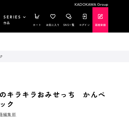
KADOKAWA Group
SERIES
作品
カート
お気に入り
SNS一覧
ログイン
新規登録
ク
のキラキラおみせっち かんぺ
ック
籍編集部