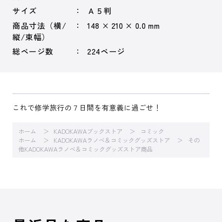
サイズ
Ａ５判
商品寸法（横/
148 × 210 × 0.0 mm
縦/束幅）
総ページ数
224ページ
これで修学旅行の７日間を有意義に過ごせ！
ホーム
KADOKAWAブックストア
コミック
ホーム
KADOKAWAラノベ＆コミックグッズストア
その
他KADOKAWAラノベ＆コミックグッズストア商品