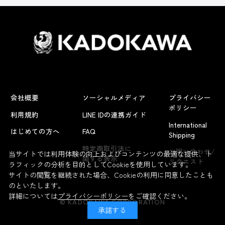
会社概要
ソーシャルメディア
プライバシー
ポリシー
利用規約
LINE IDの連携ガイド
International
はじめての方へ
FAQ
Shipping
よくあるお問い合わせ
特定商取引法に
お問い合わせ/
当サイトでは利用体験の向上およびコンテンツの最適な提供、ト
関する表示
リクエスト
ラフィックの分析を目的としてCookieを使用しています。
サイトの閲覧を継続された場合、Cookieの利用に同意したことも
のといたします。
詳細については
プライバシーポリシー
をご確認ください。
© KADOKAWA CORPORATION
承諾する