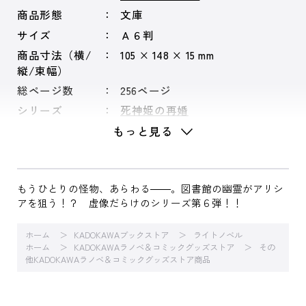
商品形態
文庫
サイズ
Ａ６判
商品寸法（横/
105 × 148 × 15 mm
縦/束幅）
総ページ数
256ページ
シリーズ
死神姫の再婚
もっと見る
もうひとりの怪物、あらわる――。図書館の幽霊がアリシ
アを狙う！？ 虚像だらけのシリーズ第６弾！！
ホーム
KADOKAWAブックストア
ライトノベル
ホーム
KADOKAWAラノベ＆コミックグッズストア
その
他KADOKAWAラノベ＆コミックグッズストア商品