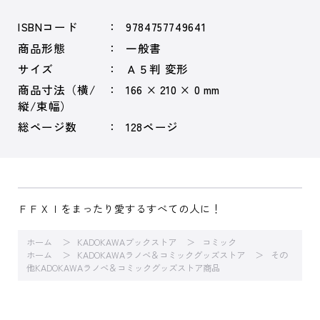
ISBNコード
9784757749641
商品形態
一般書
サイズ
Ａ５判 変形
商品寸法（横/
166 × 210 × 0 mm
縦/束幅）
総ページ数
128ページ
ＦＦＸＩをまったり愛するすべての人に！
ホーム
KADOKAWAブックストア
コミック
ホーム
KADOKAWAラノベ＆コミックグッズストア
その
他KADOKAWAラノベ＆コミックグッズストア商品