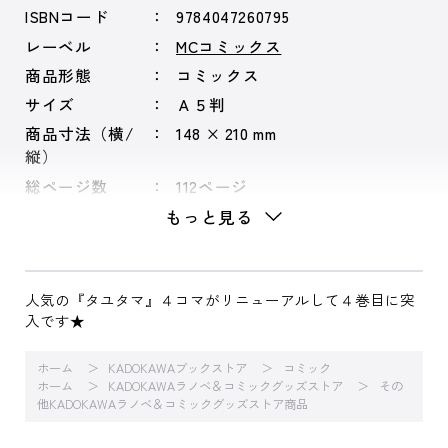
ISBNコード
9784047260795
レーベル
MCコミックス
商品形態
コミックス
サイズ
Ａ５判
商品寸法（横/
148 × 210 mm
縦）
総ページ数
112ページ
もっと見る
人気の『タユタマ』４コマがリニューアルして４巻目に突
入です★
ホーム
KADOKAWAブックストア
コミック
ホーム
KADOKAWAラノベ＆コミックグッズストア
その
他KADOKAWAラノベ＆コミックグッズストア商品