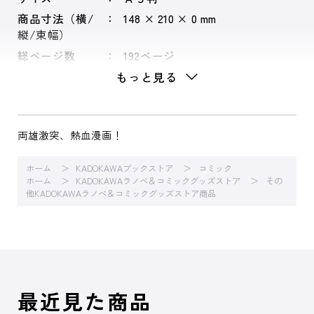
商品寸法（横/
148 × 210 × 0 mm
縦/束幅）
総ページ数
192ページ
もっと見る
両雄激突、熱血漫画！
ホーム
KADOKAWAブックストア
コミック
ホーム
KADOKAWAラノベ＆コミックグッズストア
その
他KADOKAWAラノベ＆コミックグッズストア商品
最近見た商品