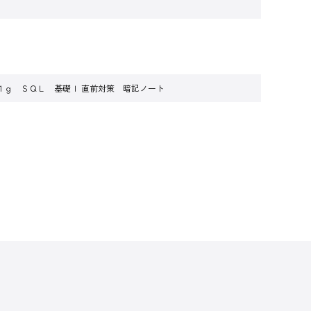
１ｇ ＳＱＬ 基礎Ｉ 直前対策 暗記ノート