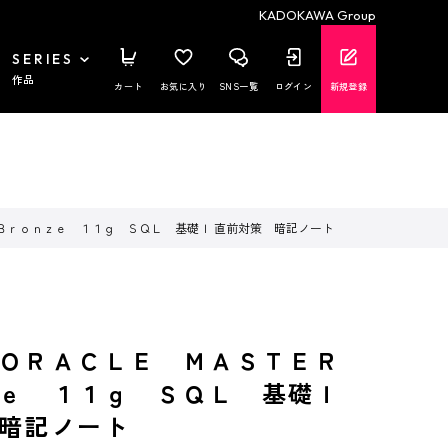
KADOKAWA Group
SERIES
作品
カート
お気に入り
SNS一覧
ログイン
新規登録
Ｂｒｏｎｚｅ １１ｇ ＳＱＬ 基礎Ｉ 直前対策 暗記ノート
 ＯＲＡＣＬＥ ＭＡＳＴＥＲ
ｅ １１ｇ ＳＱＬ 基礎Ｉ
暗記ノート