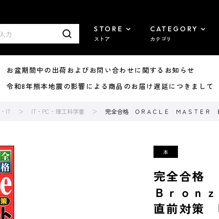
STORE
CATEGORY
ストア
カテゴリ
8/07 お盆期間中の出荷およびお問い合わせに関するお知らせ
7/29 令和8年熊本地震の影響による商品のお届け遅延につきまして
IT
IT・PC・理工科学書
完全合格 ＯＲＡＣＬＥ ＭＡＳＴＥＲ 
完全合格
Ｂｒｏｎｚ
直前対策 