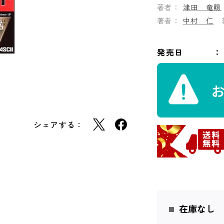
著者：
津田 竜賜
著者：
中村 仁
発売日
シェアする：
在庫なし