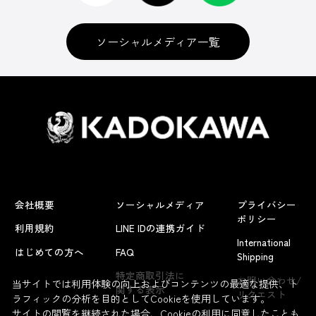
ソーシャルメディア一覧
会社概要
ソーシャルメディア
プライバシー
ポリシー
利用規約
LINE IDの連携ガイド
International
はじめての方へ
FAQ
Shipping
よくあるお問い合わせ
特定商取引法に
お問い合わせ/
当サイトでは利用体験の向上およびコンテンツの最適な提供、ト
関する表示
リクエスト
ラフィックの分析を目的としてCookieを使用しています。
サイトの閲覧を継続された場合、Cookieの利用に同意したことも