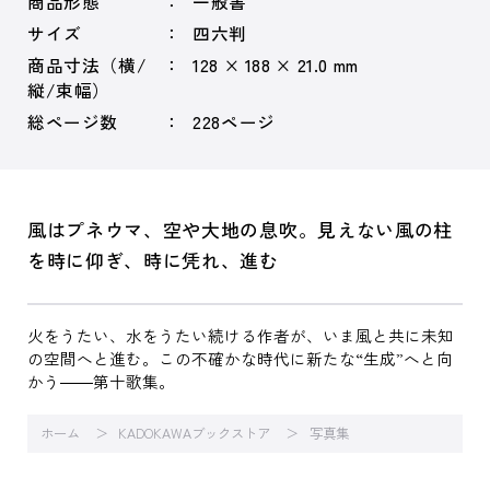
商品形態
一般書
サイズ
四六判
商品寸法（横/
128 × 188 × 21.0 mm
縦/束幅）
総ページ数
228ページ
風はプネウマ、空や大地の息吹。見えない風の柱
を時に仰ぎ、時に凭れ、進む
火をうたい、水をうたい続ける作者が、いま風と共に未知
の空間へと進む。この不確かな時代に新たな“生成”へと向
かう――第十歌集。
ホーム
KADOKAWAブックストア
写真集