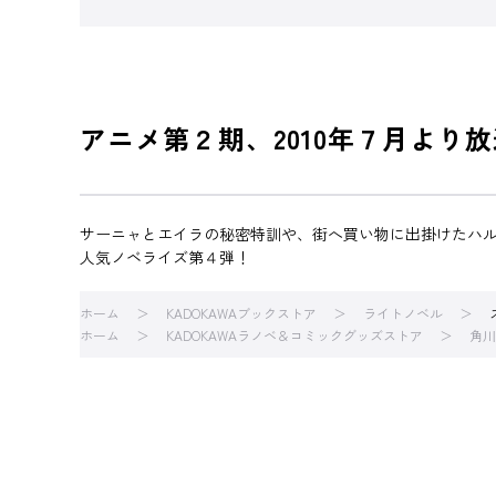
アニメ第２期、2010年７月より
サーニャとエイラの秘密特訓や、街へ買い物に出掛けたハ
人気ノベライズ第４弾！
ホーム
KADOKAWAブックストア
ライトノベル
ホーム
KADOKAWAラノベ＆コミックグッズストア
角川