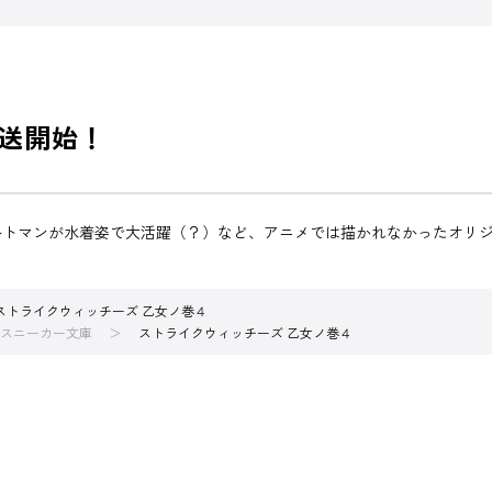
放送開始！
ルトマンが水着姿で大活躍（？）など、アニメでは描かれなかったオリ
ストライクウィッチーズ 乙女ノ巻４
スニーカー文庫
ストライクウィッチーズ 乙女ノ巻４