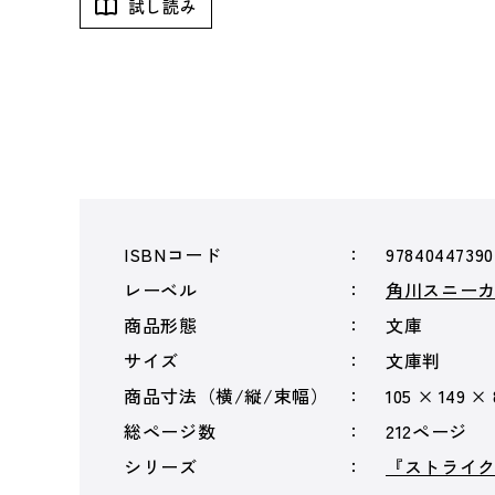
試し読み
ISBNコード
97840447390
レーベル
角川スニー
商品形態
文庫
サイズ
文庫判
商品寸法（横/縦/束幅）
105 × 149 ×
総ページ数
212ページ
シリーズ
『ストライ