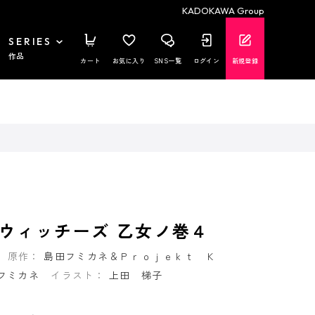
KADOKAWA Group
SERIES
作品
カート
お気に入り
SNS一覧
ログイン
新規登録
ウィッチーズ 乙女ノ巻４
原作：
島田フミカネ＆Ｐｒｏｊｅｋｔ Ｋ
フミカネ
イラスト：
上田 梯子