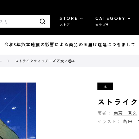
STORE
CATEGORY
ストア
カテゴリ
7/29 令和8年熊本地震の影響による商品のお届け遅延につきまして
ル
ストライクウィッチーズ 乙女ノ巻４
ストライク
著者：
南房 秀久
イラスト：
島田 