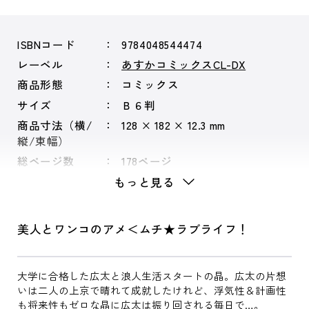
ISBNコード
9784048544474
レーベル
あすかコミックスCL-DX
商品形態
コミックス
サイズ
Ｂ６判
商品寸法（横/
128 × 182 × 12.3 mm
縦/束幅）
総ページ数
178ページ
もっと見る
美人とワンコのアメ＜ムチ★ラブライフ！
大学に合格した広太と浪人生活スタートの晶。広太の片想
いは二人の上京で晴れて成就したけれど、浮気性＆計画性
も将来性もゼロな晶に広太は振り回される毎日で…。