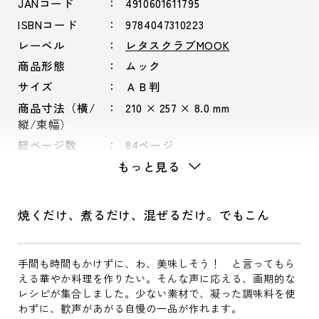
JANコード
4910601611795
ISBNコード
9784047310223
レーベル
レタスクラブMOOK
商品形態
ムック
サイズ
ＡＢ判
商品寸法（横/
210 × 257 × 8.0 mm
縦/束幅）
総ページ数
84ページ
もっと見る
焼くだけ、煮るだけ、混ぜるだけ。でもこん
手間も時間もかけずに、わ、美味しそう！ と言ってもら
える華やか料理を作りたい。そんな声に応える、画期的な
レシピが集合しました。少ない素材で、凝った調味料を使
わずに、歓声があがる自慢の一品が作れます。