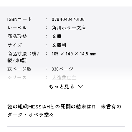
ISBNコード
9784043470136
レーベル
角川ホラー文庫
商品形態
文庫
サイズ
文庫判
商品寸法（横/
105 × 149 × 14.5 mm
縦/束幅）
総ページ数
336ページ
シリーズ
人造救世主
もっと見る
謎の組織MESSIAHとの死闘の結末は!? 未曾有の
ダーク・オペラ堂々