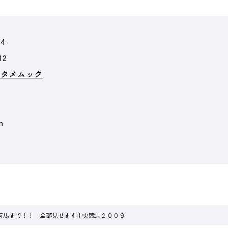
04
12
ンタメムック
m
有馬まで！！ 全部見せます中央競馬２００９