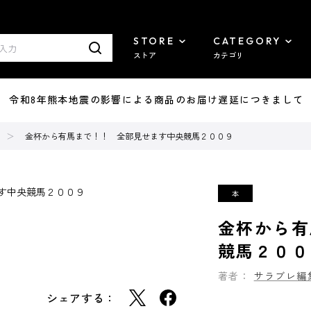
STORE
CATEGORY
ストア
カテゴリ
7/29 令和8年熊本地震の影響による商品のお届け遅延につきまして
金杯から有馬まで！！ 全部見せます中央競馬２００９
金杯から有
競馬２００
著者：
サラブレ編
シェアする：