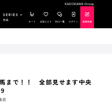
KADOKAWA Group
SERIES
作品
カート
お気に入り
SNS一覧
ログイン
新規登録
馬まで！！ 全部見せます中央
９
集部