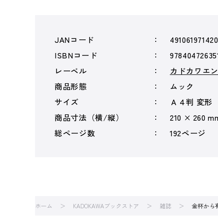
JANコード
49106197142
ISBNコード
97840472635
レーベル
カドカワエ
商品形態
ムック
サイズ
Ａ４判 変形
商品寸法（横/縦）
210 × 260 m
総ページ数
192ページ
ホーム
KADOKAWAブックストア
雑誌
金杯から